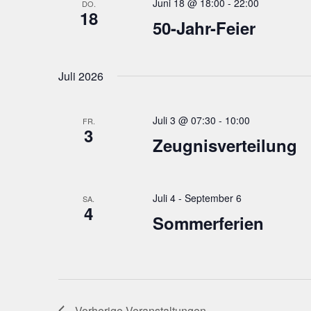
Juni 18 @ 18:00
-
22:00
DO.
e
18
c
50-Jahr-Feier
i
h
n
e
g
u
Juli 2026
e
n
b
e
d
Juli 3 @ 07:30
-
10:00
FR.
n
3
A
Zeugnisverteilung
.
n
S
s
u
i
Juli 4
-
September 6
c
SA.
4
c
h
Sommerferien
h
e
t
n
e
a
c
n
h
,
Vorherige
Veranstaltungen