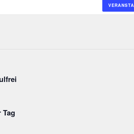
VERANSTA
lfrei
r Tag