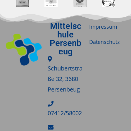
N
n
a
d
v
A
Mittelsc
i
Impressum
n
hule
g
s
a
Persenb
Datenschutz
t
i
eug
i
c
o
h
Schubertstra
n
t
ße 32, 3680
e
Persenbeug
n
,
N
07412/58002
a
v
i