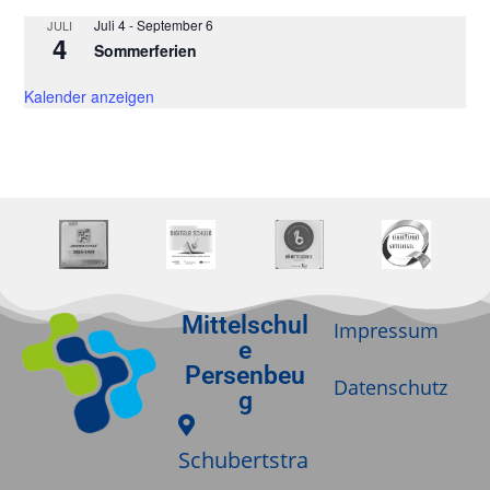
Juli 4
-
September 6
JULI
4
Sommerferien
Kalender anzeigen
Mittelschul
Impressum
e
Persenbeu
Datenschutz
g
Schubertstra