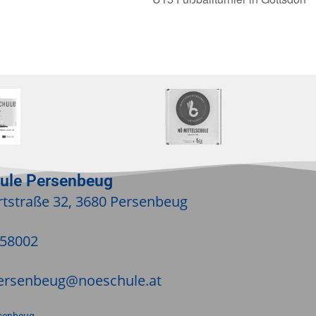
hule Persenbeug
tstraße 32, 3680 Persenbeug
/58002
ersenbeug@noeschule.at