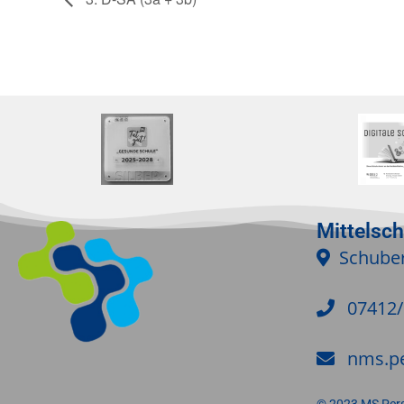
Mittelsc
Schuber
07412
nms.p