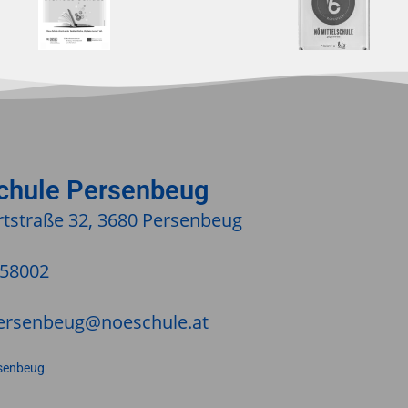
schule Persenbeug
tstraße 32, 3680 Persenbeug
/58002
ersenbeug@noeschule.at
senbeug