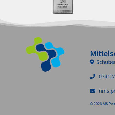
Mittel
Schuber
07412
nms.p
© 2023 MS Per