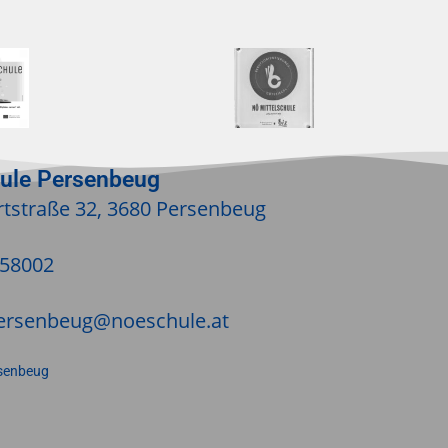
hule Persenbeug
tstraße 32, 3680 Persenbeug
/58002
ersenbeug@noeschule.at
senbeug