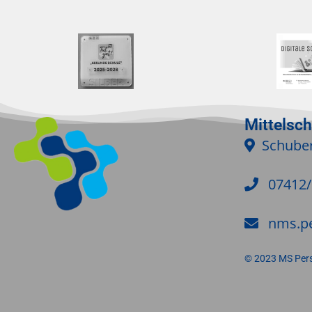
Mittelsc
Schuber
07412
nms.p
© 2023 MS Per