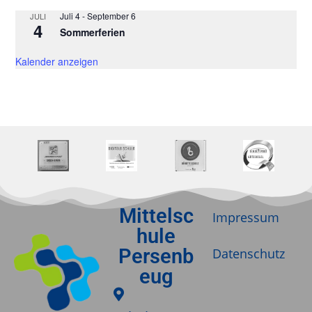
Juli 4
-
September 6
JULI
4
Sommerferien
Kalender anzeigen
Mittelsc
Impressum
hule
Persenb
Datenschutz
eug