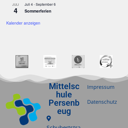
Juli 4
-
September 6
JULI
4
Sommerferien
Kalender anzeigen
Mittelsc
Impressum
hule
Persenb
Datenschutz
eug
Schubertstra