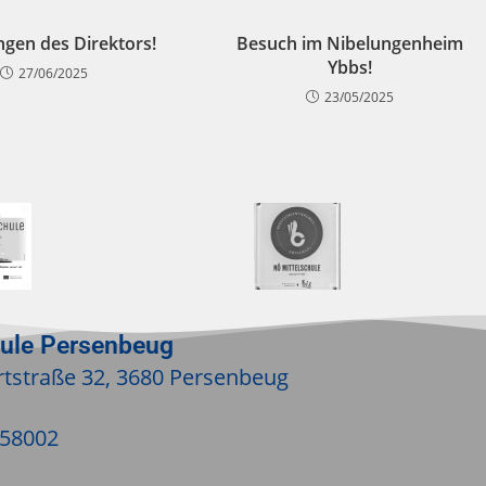
ngen des Direktors!
Besuch im Nibelungenheim
Ybbs!
27/06/2025
23/05/2025
hule Persenbeug
tstraße 32, 3680 Persenbeug
/58002