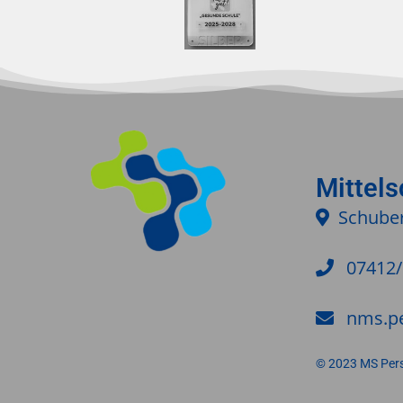
Mittel
Schuber
07412
nms.p
© 2023 MS Per