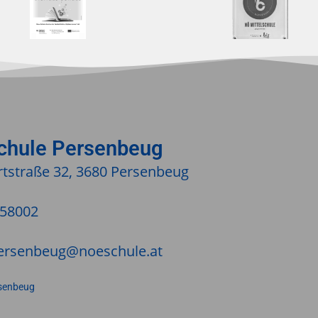
schule Persenbeug
tstraße 32, 3680 Persenbeug
/58002
ersenbeug@noeschule.at
senbeug