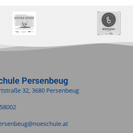
schule Persenbeug
tstraße 32, 3680 Persenbeug
/58002
ersenbeug@noeschule.at