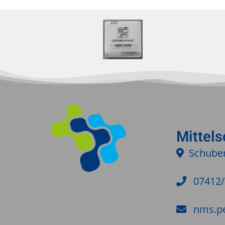
Mittel
Schuber
07412
nms.p