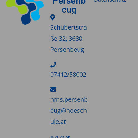
Persenb
eug
Schubertstra
ße 32, 3680
Persenbeug
07412/58002
nms.persenb
eug@noesch
ule.at
© 2023 MS